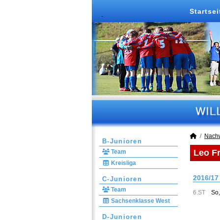
Startsei
Nach
B-Junioren
Leo Fr
Team
Kreisliga
2016/17
C-Junioren
Team
6.ST
So,
Sachsenklasse West
D-Junioren