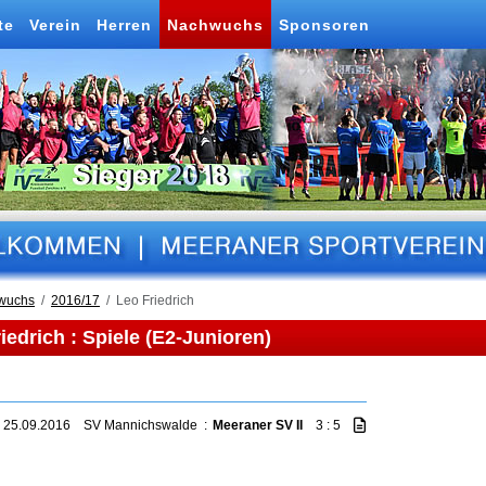
te
Verein
Herren
Nachwuchs
Sponsoren
wuchs
2016/17
Leo Friedrich
iedrich : Spiele (E2-Junioren)
 25.09.2016
SV Mannichswalde
:
Meeraner SV II
3 : 5