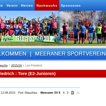
te
Verein
Herren
Nachwuchs
Sponsoren
wuchs
2015/16
Leo Friedrich
iedrich : Tore (E2-Junioren)
 12.09.2015
Fort. Glauchau
:
Meeraner SV II
4 : 3
(3)