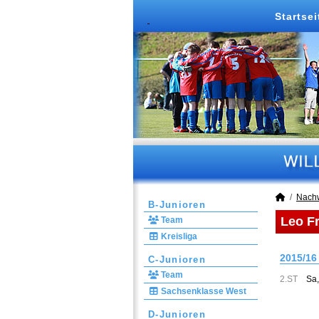
Startsei
Nach
B-Junioren
Leo Fr
Team
Kreisliga
2015/16
C-Junioren
Team
2.ST
Sa,
Sachsenklasse West
D-Junioren