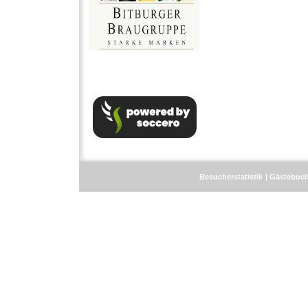
Besucherstatistik
Gästebuc