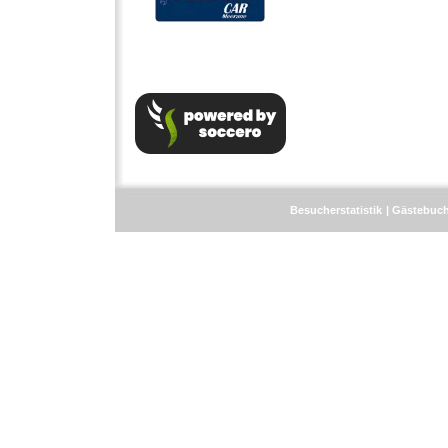
Besucherstatistik
Gästebuc