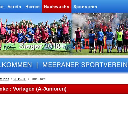
te
Verein
Herren
Nachwuchs
Sponsoren
wuchs
2019/20
Dirk Enke
nke : Vorlagen (A-Junioren)