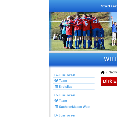
Startsei
Nach
B-Junioren
Dirk E
Team
Kreisliga
C-Junioren
Team
Sachsenklasse West
D-Junioren