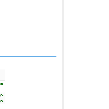
(
)
(
)
(
)