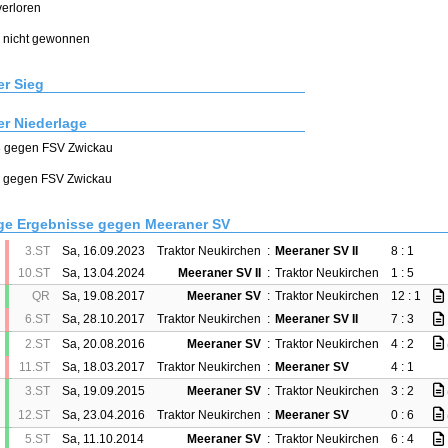
verloren
e nicht gewonnen
r Sieg
r Niederlage
13 gegen FSV Zwickau
12 gegen FSV Zwickau
ge Ergebnisse gegen Meeraner SV
3.ST
Sa, 16.09.2023
Traktor Neukirchen
:
Meeraner SV II
8 : 1
10.ST
Sa, 13.04.2024
Meeraner SV II
:
Traktor Neukirchen
1 : 5
QR
Sa, 19.08.2017
Meeraner SV
:
Traktor Neukirchen
12 : 1
6.ST
Sa, 28.10.2017
Traktor Neukirchen
:
Meeraner SV II
7 : 3
2.ST
Sa, 20.08.2016
Meeraner SV
:
Traktor Neukirchen
4 : 2
11.ST
Sa, 18.03.2017
Traktor Neukirchen
:
Meeraner SV
4 : 1
3.ST
Sa, 19.09.2015
Meeraner SV
:
Traktor Neukirchen
3 : 2
12.ST
Sa, 23.04.2016
Traktor Neukirchen
:
Meeraner SV
0 : 6
5.ST
Sa, 11.10.2014
Meeraner SV
:
Traktor Neukirchen
6 : 4