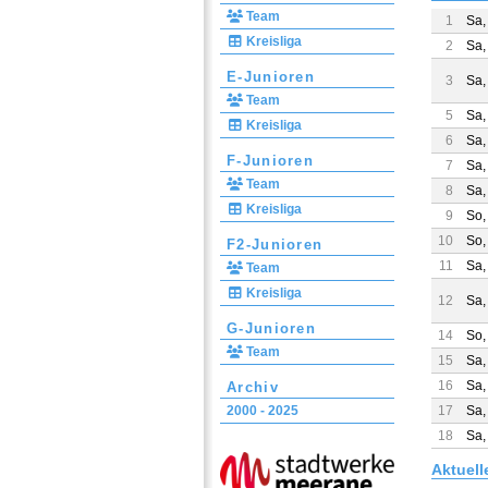
Team
1
Sa,
Kreisliga
2
Sa,
E-Junioren
3
Sa,
Team
5
Sa,
Kreisliga
6
Sa,
F-Junioren
7
Sa,
Team
8
Sa,
Kreisliga
9
So,
10
So,
F2-Junioren
11
Sa,
Team
Kreisliga
12
Sa,
G-Junioren
14
So,
Team
15
Sa,
16
Sa,
Archiv
2000 - 2025
17
Sa,
18
Sa,
Aktuell