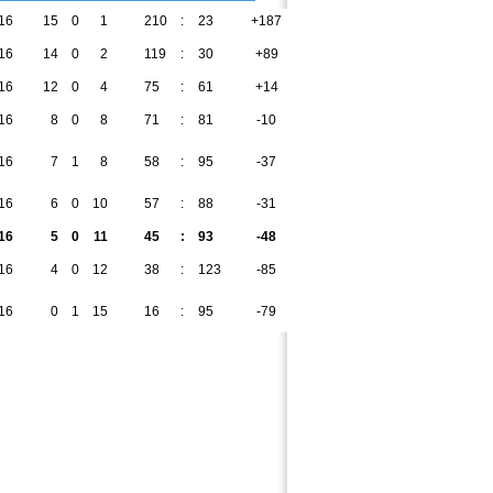
16
15
0
1
210
:
23
+187
45
16
14
0
2
119
:
30
+89
42
16
12
0
4
75
:
61
+14
36
16
8
0
8
71
:
81
-10
24
16
7
1
8
58
:
95
-37
22
16
6
0
10
57
:
88
-31
18
16
5
0
11
45
:
93
-48
15
16
4
0
12
38
:
123
-85
12
16
0
1
15
16
:
95
-79
1