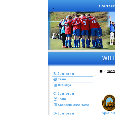
Startsei
Nach
B-Junioren
Team
Kreisliga
C-Junioren
Team
Sachsenklasse West
Spielpl
D-Junioren