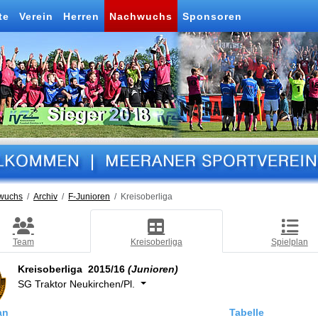
te
Verein
Herren
Nachwuchs
Sponsoren
wuchs
Archiv
F-Junioren
Kreisoberliga
Team
Kreisoberliga
Spielplan
Kreisoberliga 2015/16
(Junioren)
SG Traktor Neukirchen/Pl.
an
Tabelle