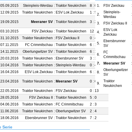
 05.09.2015
Steinpleis-Werdau
:
Traktor Neukirchen
8 : 0
1.
FSV Zwickau
Steinpleis-
 12.09.2015
Traktor Neukirchen
:
ESV Lok Zwickau
1 : 5
2.
Werdau
 19.09.2015
Meeraner SV
:
Traktor Neukirchen
3 : 2
3.
FSV Zwickau II
(
)
ESV Lok
 03.10.2015
FSV Zwickau
:
Traktor Neukirchen
12 : 1
4.
Zwickau
 31.10.2015
Traktor Neukirchen
:
FSV Zwickau II
0 : 4
Ebersbrunner
5.
 07.11.2015
FC Crimmitschau
:
Traktor Neukirchen
6 : 1
SV
 14.11.2015
Oberlungwitzer SV
:
Traktor Neukirchen
6 : 1
FC
6.
Crimmitschau
 20.03.2016
Traktor Neukirchen
:
Ebersbrunner SV
3 : 3
7.
Meeraner SV
 10.04.2016
Traktor Neukirchen
:
Steinpleis-Werdau
0 : 4
Oberlungwitzer
 16.04.2016
ESV Lok Zwickau
:
Traktor Neukirchen
6 : 1
8.
SV
Traktor
 23.04.2016
Traktor Neukirchen
:
Meeraner SV
0 : 6
9.
(
)
Neukirchen
 22.05.2016
Traktor Neukirchen
:
FSV Zwickau
0 : 13
 28.05.2016
FSV Zwickau II
:
Traktor Neukirchen
5 : 0
 04.06.2016
Traktor Neukirchen
:
FC Crimmitschau
2 : 3
 11.06.2016
Traktor Neukirchen
:
Oberlungwitzer SV
2 : 4
 18.06.2016
Ebersbrunner SV
:
Traktor Neukirchen
7 : 2
e Serie