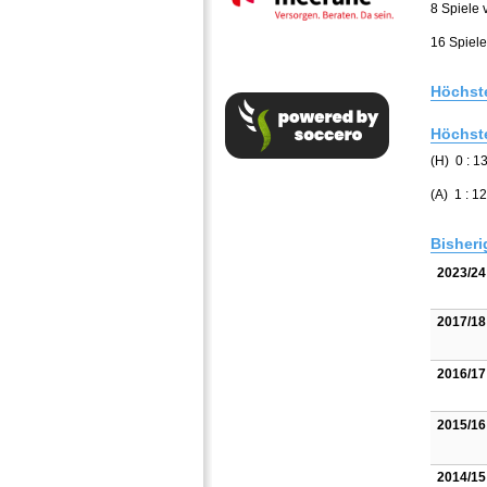
8 Spiele 
16 Spiel
Höchste
Höchste
(H) 0 : 
(A) 1 : 
Bisheri
2023/24
2017/18
2016/17
2015/16
2014/15