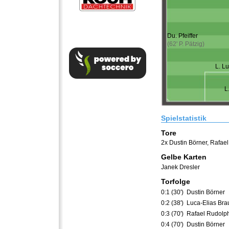
Du. Pfeiffer
(62' P. Pätzig)
L. Lu
L
Spielstatistik
Tore
2x Dustin Börner
,
Rafael
Gelbe Karten
Janek Dresler
Torfolge
0:1 (30')
Dustin Börner
0:2 (38')
Luca-Elias Bra
0:3 (70')
Rafael Rudolp
0:4 (70')
Dustin Börner