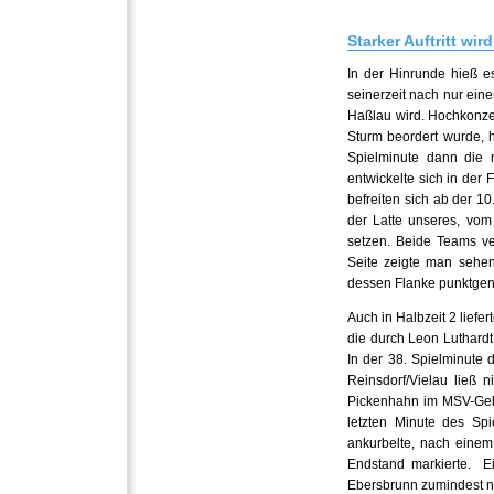
Starker Auftritt wir
In der Hinrunde hieß 
seinerzeit nach nur ein
Haßlau wird. Hochkonzen
Sturm beordert wurde, h
Spielminute dann die 
entwickelte sich in der
befreiten sich ab der 1
der Latte unseres, vom
setzen. Beide Teams ve
Seite zeigte man sehen
dessen Flanke punktgena
Auch in Halbzeit 2 lief
die durch Leon Luthardt
In der 38. Spielminute
Reinsdorf/Vielau ließ 
Pickenhahn im MSV-Gehä
letzten Minute des Sp
ankurbelte, nach einem 
Endstand markierte. Ein
Ebersbrunn zumindest ni