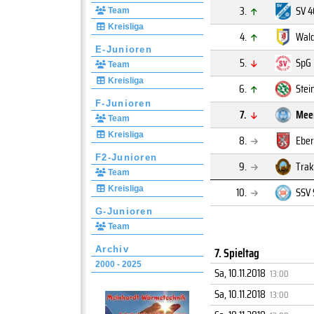
3.
SV 4
Team
Kreisliga
4.
Wald
E-Junioren
5.
SpG 
Team
Kreisliga
6.
Stei
F-Junioren
7.
Meer
Team
Kreisliga
8.
Eber
F2-Junioren
9.
Trak
Team
Kreisliga
10.
SSV 
G-Junioren
Team
7. Spieltag
Archiv
2000 - 2025
Sa, 10.11.2018
13:00
Sa, 10.11.2018
13:00