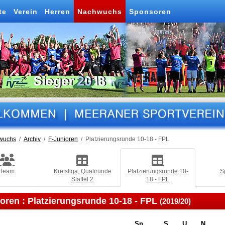
te
Verein
Herren
Nachwuchs
Sponsoren
wuchs
Archiv
F-Junioren
Platzierungsrunde 10-18 - FPL
Team
Kreisliga, Qualirunde
Platzierungsrunde 10-
S
Staffel 2
18 - FPL
ioren :
Platzierungsrunde 10-18 - FPL
(2019/20)
Sp
S
U
N