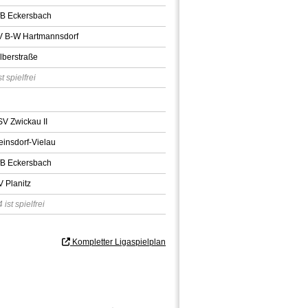
fB Eckersbach
V B-W Hartmannsdorf
lberstraße
t spielfrei
SV Zwickau II
einsdorf-Vielau
fB Eckersbach
V Planitz
st spielfrei
Kompletter Ligaspielplan