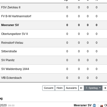
FSV Zwickau II
0
0
0
0
FV B-W Hartmannsdorf
0
0
0
0
Meeraner SV
0
0
0
0
Oberlungwitzer SV II
0
0
0
0
Reinsdorf-Vielau
0
0
0
0
Silberstraße
0
0
0
0
SV Planitz
0
0
0
0
SV Waldenburg 1844
0
0
0
0
VfB Eckersbach
0
0
0
0
Gesamt
Heim
Auswärts
7. Spieltag
ag
.2020
Meeraner SV
:
O
09:00