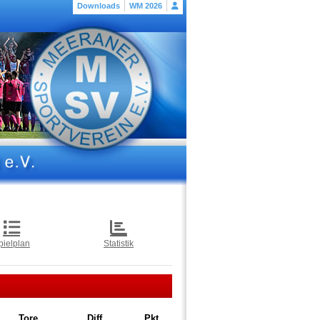
Downloads
WM 2026
pielplan
Statistik
Tore
Diff
Pkt