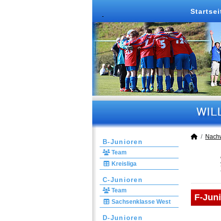
Startsei
Nach
B-Junioren
Team
Kreisliga
C-Junioren
Team
F-Jun
Sachsenklasse West
D-Junioren