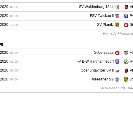
.2020
SV Waldenburg 1844
:
V
09:00
.2020
FSV Zwickau II
:
F
09:00
.2020
SV Planitz
:
Si
10:00
Reinsdorf-Vielau is
ag
.2020
Silberstraße
:
F
09:00
.2020
FV B-W Hartmannsdorf
:
R
09:00
.2020
Oberlungwitzer SV II
:
V
09:00
.2020
Meeraner SV
:
S
09:00
SV Waldenburg 1844 i