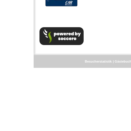
Besucherstatistik
Gästebuc