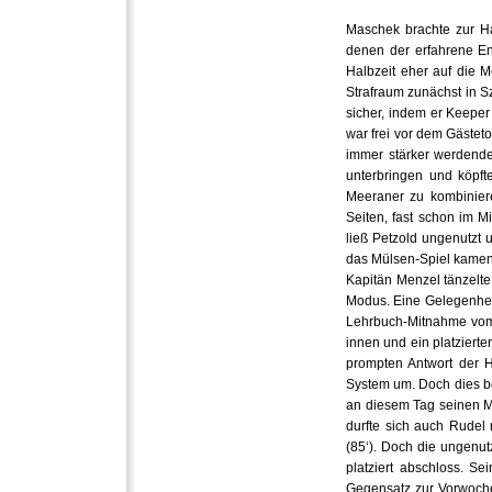
Maschek brachte zur Ha
denen der erfahrene En
Halbzeit eher auf die 
Strafraum zunächst in S
sicher, indem er Keeper
war frei vor dem Gästeto
immer stärker werdende
unterbringen und köpf
Meeraner zu kombiniere
Seiten, fast schon im M
ließ Petzold ungenutzt 
das Mülsen-Spiel kamen h
Kapitän Menzel tänzelte
Modus. Eine Gelegenheit 
Lehrbuch-Mitnahme vom R
innen und ein platzierte
prompten Antwort der He
System um. Doch dies bot
an diesem Tag seinen Me
durfte sich auch Rudel
(85‘). Doch die ungenut
platziert abschloss. S
Gegensatz zur Vorwoche 