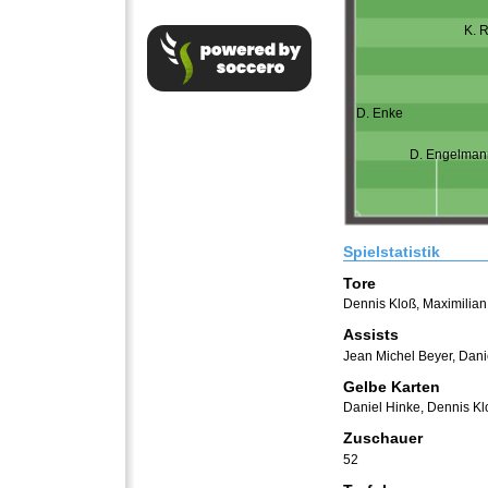
K. R
D. Enke
D. Engelman
Spielstatistik
Tore
Dennis Kloß
,
Maximilian
Assists
Jean Michel Beyer
,
Dani
Gelbe Karten
Daniel Hinke
,
Dennis Kl
Zuschauer
52