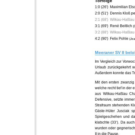
Torfolge
1:0 (26')
Maximilian El
2:0 (51')
Dennis Kloß pe
2:1 (68')
Wilkau-Haßlau
3:1 (69')
René Beitlich
(
3:2 (88')
Wilkau-Haßlau
4:2 (90')
Felix Pohle
(Je
Meeraner SV II belo
Im Vergleich zur Vorwoc
Urlaub zurückgekehrt w
Außerdem konnte das Tra
Mit den ersten zwanzig
welche recht tief in der
aus Wilkau-Haßlau Cha
Defensive, setzte immer
Strafraum stehenden Kloß
Gäste-Hüter Jusciak s
Spielgeschehen und da
klatschte (33‘). Da auc
wurden oder gegnerisch
II in die Pause.