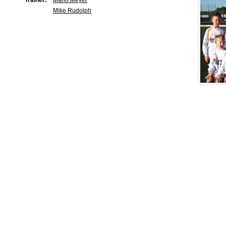
Trainer:
Mario Meyer
Mike Rudolph