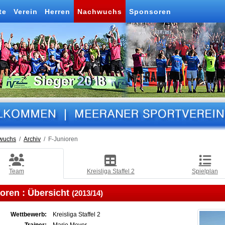
te
Verein
Herren
Nachwuchs
Sponsoren
wuchs
Archiv
F-Junioren
Team
Kreisliga Staffel 2
Spielplan
ioren :
Übersicht
(2013/14)
Wettbewerb:
Kreisliga Staffel 2