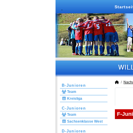
Startsei
Nach
B-Junioren
Team
Kreisliga
C-Junioren
F-Jun
Team
Sachsenklasse West
D-Junioren