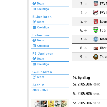
3.
FSV 
Team
Kreisliga
4.
ESV 
E-Junioren
5.
Eber
Team
Kreisliga
6.
FC C
F-Junioren
7.
Meer
Team
Kreisliga
8.
Ober
F2-Junioren
9.
Trak
Team
Kreisliga
G-Junioren
14. Spieltag
Team
Sa, 21.05.2016
09:00
Archiv
2000 - 2025
Sa, 21.05.2016
09:00
Sa, 21.05.2016
10:00