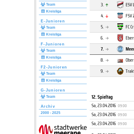
3.
ESV 
Team
Kreisliga
4.
FSV 
E-Junioren
5.
FC C
Team
Kreisliga
6.
Eber
F-Junioren
7.
Meer
Team
Kreisliga
8.
Ober
F2-Junioren
9.
Trak
Team
Kreisliga
G-Junioren
12. Spieltag
Team
Sa, 23.04.2016
09:00
Archiv
2000 - 2025
Sa, 23.04.2016
09:00
Sa, 23.04.2016
09:00