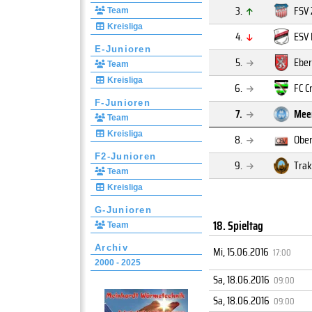
3.
FSV 
Team
Kreisliga
4.
ESV 
E-Junioren
5.
Eber
Team
Kreisliga
6.
FC C
F-Junioren
7.
Mee
Team
Kreisliga
8.
Ober
F2-Junioren
9.
Trak
Team
Kreisliga
G-Junioren
18. Spieltag
Team
Archiv
Mi, 15.06.2016
17:00
2000 - 2025
Sa, 18.06.2016
09:00
Sa, 18.06.2016
09:00