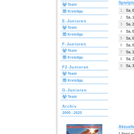
Spielpl
Team
1
Sa, 
Kreisliga
2
Sa, 
E-Junioren
3
Sa, 
Team
4
Sa, 
Kreisliga
5
Sa, 
F-Junioren
6
Sa, 
Team
7
Sa, 
Kreisliga
8
Sa, 
9
Sa, 
F2-Junioren
Team
Kreisliga
G-Junioren
Team
Archiv
2000 - 2025
Aktuell