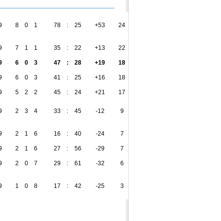
9
8
0
1
78
:
25
+53
24
9
7
1
1
35
:
22
+13
22
9
6
0
3
47
:
28
+19
18
9
6
0
3
41
:
25
+16
18
9
5
2
2
45
:
24
+21
17
9
2
3
4
33
:
45
-12
9
9
2
1
6
16
:
40
-24
7
9
2
1
6
27
:
56
-29
7
9
2
0
7
29
:
61
-32
6
9
1
0
8
17
:
42
-25
3