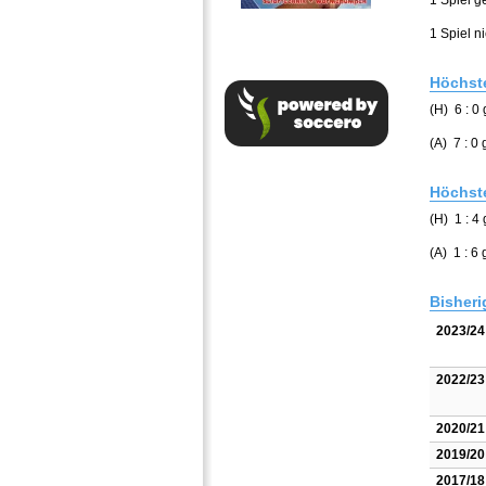
1 Spiel 
1 Spiel n
Höchste
(H) 6 : 
(A) 7 : 
Höchste
(H) 1 : 4
(A) 1 : 6
Bisheri
2023/24
2022/23
2020/21
2019/20
2017/18