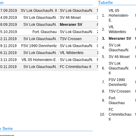
an
Tabelle
07.09.2019
SV Lok Glauchau/N. II
:
SV Lok Glauchau/N.
5 : 11
VfL 05
1.
Hohenstein-
14.09.2019
SV Lok Glauchau/N.
:
SV 46 Mosel
3 : 2
E.
28.09.2019
SV Lok Glauchau/N.
:
Meeraner SV
6 : 0
VfL
2.
05.10.2019
Fort. Glauchau
:
SV Lok Glauchau/N.
2 : 4
Wildenfels
3.
Meeraner SV
02.11.2019
SV Lok Glauchau/N.
:
TSV Crossen
3 : 4
SV Lok
09.11.2019
FSV 1990 Dennheritz
:
SV Lok Glauchau/N.
0 : 7
4.
Glauchau/N.
16.11.2019
SV Lok Glauchau/N.
:
VfL Wildenfels
1 : 4
5.
SV 46 Mosel
23.11.2019
VfL 05 Hohenstein-E.
:
SV Lok Glauchau/N.
6 : 1
SV Lok
30.11.2019
SV Lok Glauchau/N.
:
FC Crimmitschau II
5 : 2
6.
Glauchau/N.
II
FSV 1990
7.
Dennheritz
8.
TSV Crossen
Fort.
9.
Glauchau
FC
10.
Crimmitschau
II
e Serie