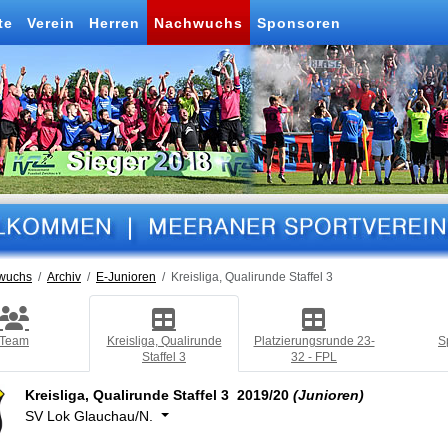
te
Verein
Herren
Nachwuchs
Sponsoren
wuchs
Archiv
E-Junioren
Kreisliga, Qualirunde Staffel 3
Team
Kreisliga, Qualirunde
Platzierungsrunde 23-
S
Staffel 3
32 - FPL
Kreisliga, Qualirunde Staffel 3 2019/20
(Junioren)
SV Lok Glauchau/N.