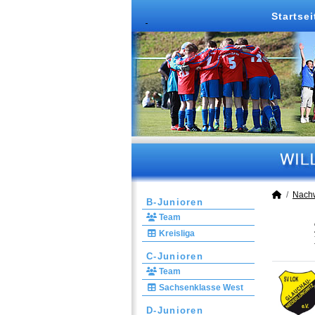
Startsei
Nach
B-Junioren
Team
Kreisliga
C-Junioren
Team
Sachsenklasse West
D-Junioren