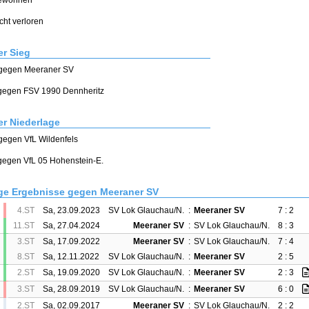
gewonnen
icht verloren
r Sieg
0 gegen Meeraner SV
0 gegen FSV 1990 Dennheritz
r Niederlage
 gegen VfL Wildenfels
 gegen VfL 05 Hohenstein-E.
ge Ergebnisse gegen Meeraner SV
4.ST
Sa, 23.09.2023
SV Lok Glauchau/N.
:
Meeraner SV
7 : 2
11.ST
Sa, 27.04.2024
Meeraner SV
:
SV Lok Glauchau/N.
8 : 3
3.ST
Sa, 17.09.2022
Meeraner SV
:
SV Lok Glauchau/N.
7 : 4
8.ST
Sa, 12.11.2022
SV Lok Glauchau/N.
:
Meeraner SV
2 : 5
2.ST
Sa, 19.09.2020
SV Lok Glauchau/N.
:
Meeraner SV
2 : 3
3.ST
Sa, 28.09.2019
SV Lok Glauchau/N.
:
Meeraner SV
6 : 0
2.ST
Sa, 02.09.2017
Meeraner SV
:
SV Lok Glauchau/N.
2 : 2