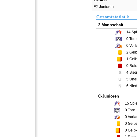
2014/15
F2-Junioren
Gesamtstatistik
2.Mannschaft
14
Spi
0
Tore
0
Vorl
2
Gelb
1
Gelb
0
Rote
S
4 Sie
U
5 Une
N
6 Nie
C-Junioren
15
Spie
0
Tore
0
Vorla
0
Gelbe
0
Gelb-