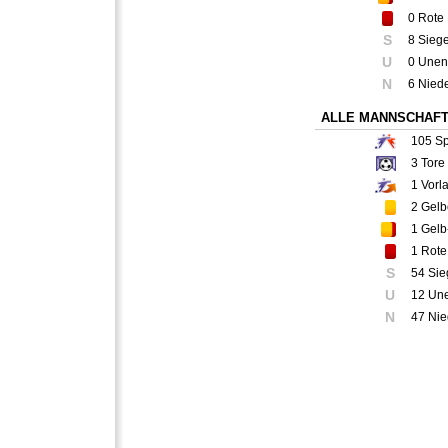
0
Rote 
S
8 Sieg
U
0 Unen
N
6 Nied
ALLE MANNSCHAF
105
Sp
3
Tore
1
Vorl
2
Gelb
1
Gelb
1
Rote
S
54 Sie
U
12 Un
N
47 Nie