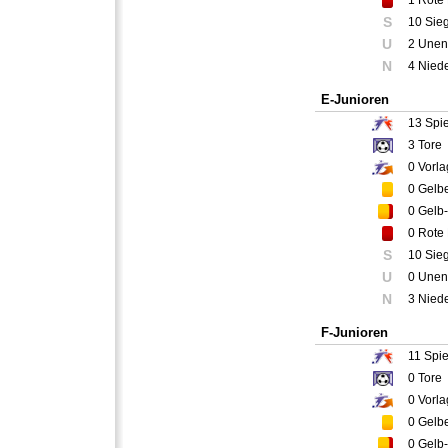
1
Rote 
S
10 Sie
U
2 Unen
N
4 Nied
E-Junioren
13
Spie
3
Tore
0
Vorla
0
Gelbe
0
Gelb-
0
Rote 
S
10 Sie
U
0 Unen
N
3 Nied
F-Junioren
11
Spie
0
Tore
0
Vorla
0
Gelbe
0
Gelb-