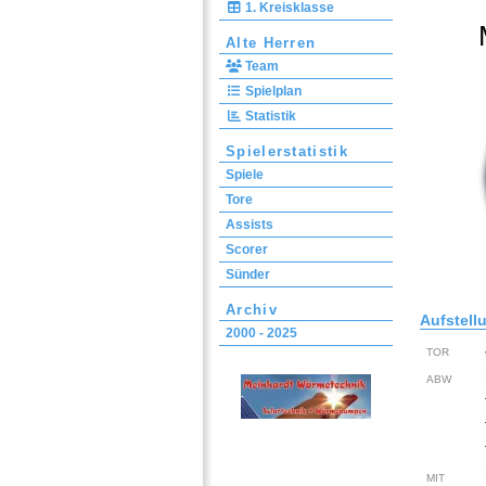
1. Kreisklasse
Alte Herren
Team
Spielplan
Statistik
Spielerstatistik
Spiele
Tore
Assists
Scorer
Sünder
Archiv
Aufstell
2000 - 2025
TOR
ABW
MIT