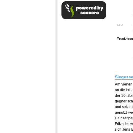
STU
Ersatzban
Siegesse
Am vierten
an die Init
der 20. Sp
gegnerisch
und setzte
genutzt we
Halbzeitpa
Fritzsche w
sich Jens 