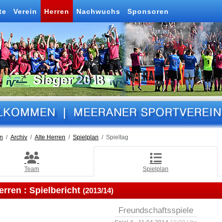
te
Verein
Herren
Nachwuchs
Sponsoren
n
Archiv
Alte Herren
Spielplan
Spieltag
Team
Spielplan
erren :
Spielbericht
(2013/14)
Freundschaftsspiele