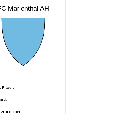
FC Marienthal AH
 Fritzsche
uniok
 AH (Eigentor)