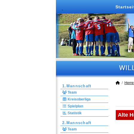
Startsei
Herre
1.Mannschaft
Team
Kreisoberliga
Spielplan
Statistik
Alte H
2.Mannschaft
Team