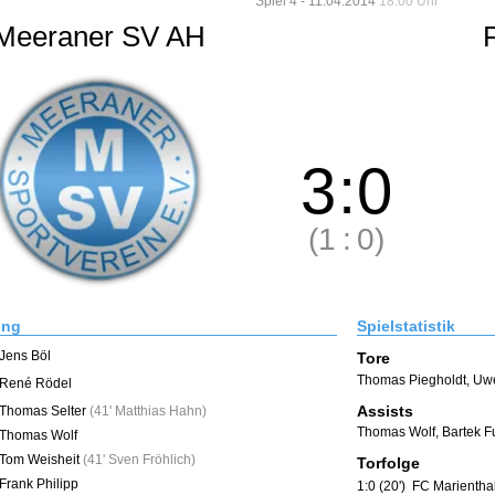
Spiel 4 - 11.04.2014
18:00 Uhr
Meeraner SV AH
3
:
0
(1
:
0)
ung
Spielstatistik
Jens Böl
Tore
Thomas Piegholdt
,
Uwe
René Rödel
Assists
Thomas Selter
(
41' Matthias Hahn
)
Thomas Wolf
,
Bartek F
Thomas Wolf
Tom Weisheit
(
41' Sven Fröhlich
)
Torfolge
Frank Philipp
1:0 (20')
FC Marienthal