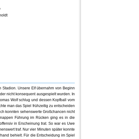
e
oldt
n Stadion. Unsere Elf übernahm von Beginn
 oder nicht konsequent ausgespielt wurden. In
 Thomas Wolf schlug und dessen Kopfball vom
chte man das Spiel frühzeitig zu entscheiden
doch konnten sehenswerte Großchancen nicht
 knappen Führung im Rücken ging es in die
offensiv in Erscheinung trat. So war es Uwe
henswert traf. Nur vier Minuten später konnte
rhand behielt. Für die Entscheidung im Spiel