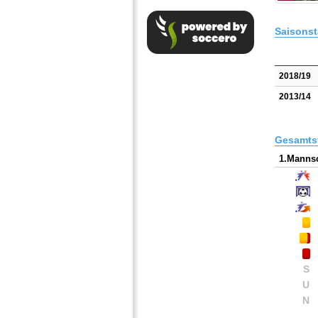
Saisonst
2018/19
2013/14
Gesamtst
1.Mannsc
S
U
N