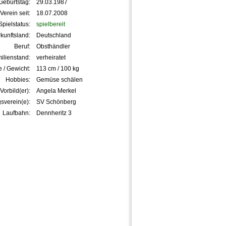
Geburtstag:
29.03.1987
Verein seit:
18.07.2008
Spielstatus:
spielbereit
kunftsland:
Deutschland
Beruf:
Obsthändler
ilienstand:
verheiratet
 / Gewicht:
113 cm / 100 kg
Hobbies:
Gemüse schälen
Vorbild(er):
Angela Merkel
gsverein(e):
SV Schönberg
Laufbahn:
Dennheritz 3