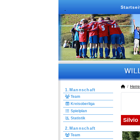
Startsei
Herre
1.Mannschaft
Team
Kreisoberliga
Spielplan
Statistik
Silvio 
2.Mannschaft
Team