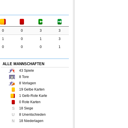
0
0
3
3
1
0
1
3
0
0
0
1
ALLE MANNSCHAFTEN
43
Spiele
8
Tore
8
Vorlagen
19
Gelbe Karten
1
Gelb-Rote Karte
0
Rote Karten
S
18 Siege
U
8 Unentschieden
N
18 Niederlagen