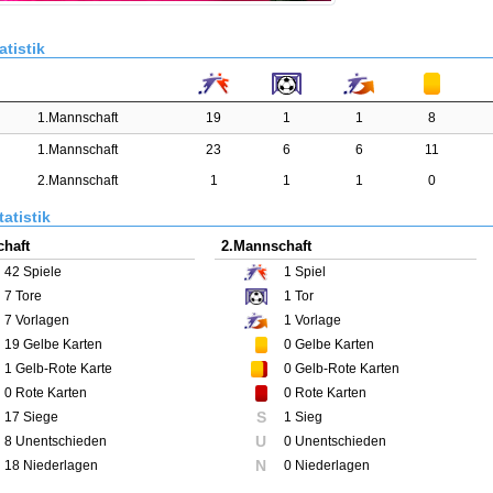
atistik
1.Mannschaft
19
1
1
8
1.Mannschaft
23
6
6
11
2.Mannschaft
1
1
1
0
atistik
haft
2.Mannschaft
42
Spiele
1
Spiel
7
Tore
1
Tor
7
Vorlagen
1
Vorlage
19
Gelbe Karten
0
Gelbe Karten
1
Gelb-Rote Karte
0
Gelb-Rote Karten
0
Rote Karten
0
Rote Karten
S
17 Siege
1 Sieg
U
8 Unentschieden
0 Unentschieden
N
18 Niederlagen
0 Niederlagen