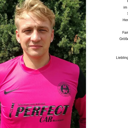
im 
Her
Fam
Größe
Lieblin