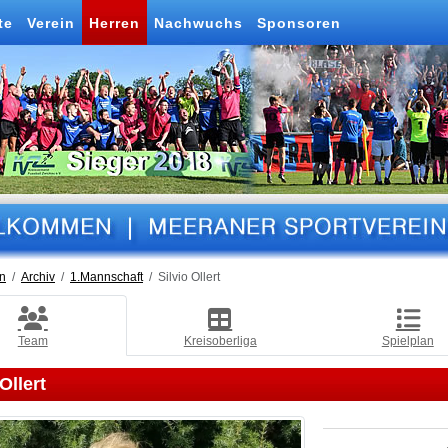
te
Verein
Herren
Nachwuchs
Sponsoren
n
Archiv
1.Mannschaft
Silvio Ollert
Team
Kreisoberliga
Spielplan
Ollert