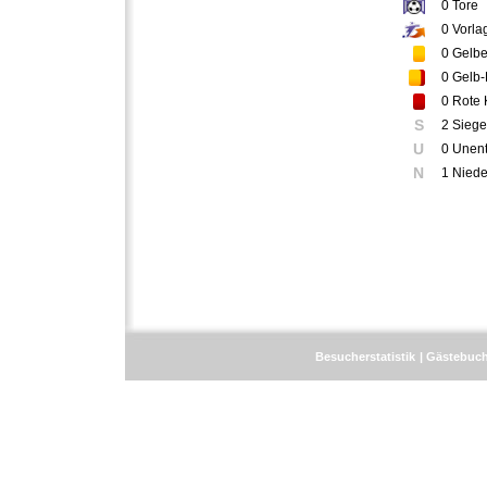
0
Tore
0
Vorla
0
Gelbe
0
Gelb-
0
Rote 
S
2 Siege
U
0 Unen
N
1 Niede
Besucherstatistik
Gästebuc