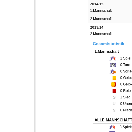
2014/15
1.Mannschaft
2.Mannschaft
2013/14
2.Mannschaft
Gesamtstatistik
1.Mannschaft
1
Spiel
0
Tore
0
Vorla
0
Gelbe
0
Gelb-
0
Rote 
S
1 Sieg
U
0 Unen
N
0 Nied
ALLE MANNSCHAF
3
Spiel