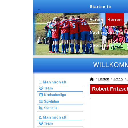
Startseite
Verein
Herren
Nachwuchs
Sponsoren
Herren
Archiv
1.Mannschaft
Robert Fritzsc
Team
Kreisoberliga
Spielplan
Statistik
2.Mannschaft
Team