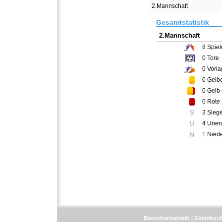
2.Mannschaft
Gesamtstatistik
2.Mannschaft
8
Spiel
0
Tore
0
Vorla
0
Gelbe
0
Gelb-
0
Rote 
S
3 Sieg
U
4 Unen
N
1 Nied
Besucherstatistik
Gästebuc