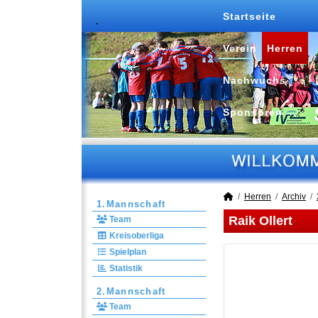
Startseite
Verein
Herren
Nachwuchs
Sponsoren
Herren
Archiv
1.Mannschaft
Raik Ollert
Team
Kreisoberliga
Spielplan
Statistik
2.Mannschaft
Team