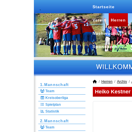
Startseite
Verein
Herren
Nachwuchs
Sponsoren
Herren
Archiv
1.Mannschaft
Heiko Kestner
Team
Kreisoberliga
Spielplan
Statistik
2.Mannschaft
Team