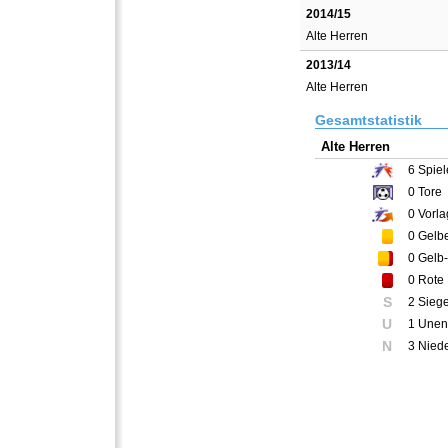
2014/15
Alte Herren
2013/14
Alte Herren
Gesamtstatistik
Alte Herren
6
Spiel
0
Tore
0
Vorla
0
Gelbe
0
Gelb-
0
Rote 
S
2 Sieg
U
1 Unen
N
3 Nied