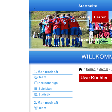
Startseite
Verein
Herren
Nachwuchs
Sponsoren
Herren
Archiv
1.Mannschaft
Uwe Küchler
Team
Kreisoberliga
Spielplan
Statistik
2.Mannschaft
Team