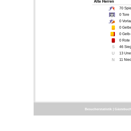
Alte Herren
70
Spie
0
Tore
0
Vorla
0
Gelbe
0
Gelb-
0
Rote 
S
46 Sie
U
13 Une
N
11 Nie
Besucherstatistik
Gästebuc