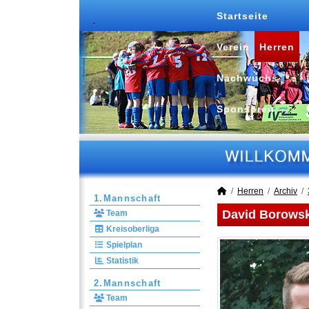
Startseite
Verein
Herren
Nachwuchs
Sponsoren
Herren
Archiv
1.Mannschaft
David Borows
Team
Kreisoberliga
Spielplan
Statistik
2.Mannschaft
Team