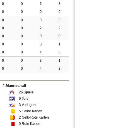
0
0
6
3
0
0
0
0
0
0
3
3
0
0
2
2
0
0
0
0
0
0
0
1
0
0
4
3
0
0
3
1
0
0
4
3
4.Mannschaft
26
Spiele
9
Tore
3
Vorlagen
5
Gelbe Karten
2
Gelb-Rote Karten
0
Rote Karten