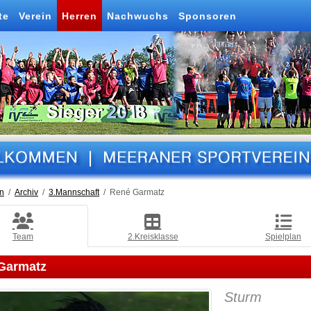
te
Verein
Herren
Nachwuchs
Sponsoren
n
Archiv
3.Mannschaft
René Garmatz
Team
2.Kreisklasse
Spielplan
Garmatz
Sturm