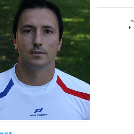
im
Her
atistik