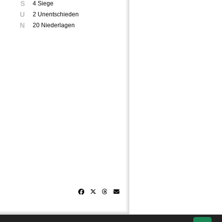
S
4 Siege
U
2 Unentschieden
N
20 Niederlagen