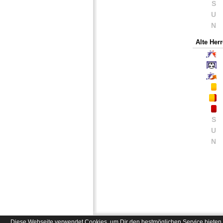
S
U
N
Alte Her
S
U
N
Diese Webseite verwendet Cookies, um Dir den bestmöglichen Service bieten 