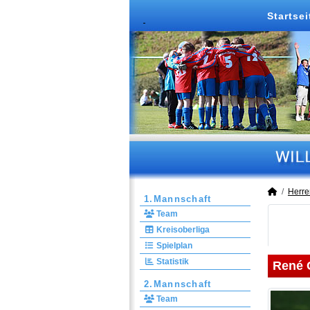
Startsei
Herre
1.Mannschaft
Team
Kreisoberliga
Spielplan
Statistik
René 
2.Mannschaft
Team