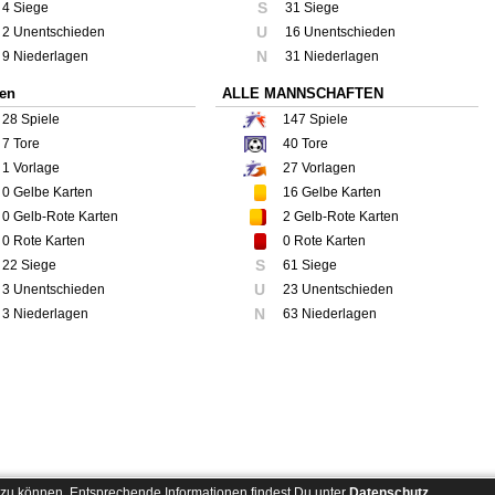
S
4 Siege
31 Siege
U
2 Unentschieden
16 Unentschieden
N
9 Niederlagen
31 Niederlagen
ren
ALLE MANNSCHAFTEN
28
Spiele
147
Spiele
7
Tore
40
Tore
1
Vorlage
27
Vorlagen
0
Gelbe Karten
16
Gelbe Karten
0
Gelb-Rote Karten
2
Gelb-Rote Karten
0
Rote Karten
0
Rote Karten
S
22 Siege
61 Siege
U
3 Unentschieden
23 Unentschieden
N
3 Niederlagen
63 Niederlagen
zu können. Entsprechende Informationen findest Du unter
Datenschutz
.