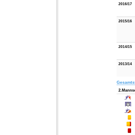
2016/17
2015/16
2014/15
2013/14
Gesamtst
2.Mannsc