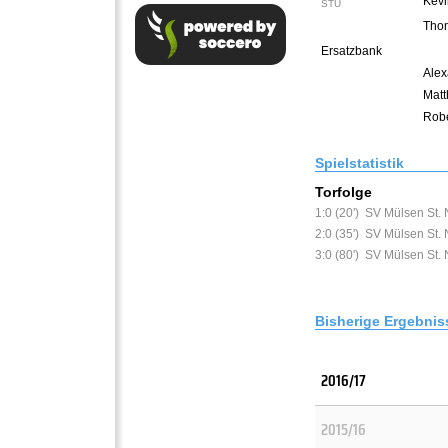
Kevi
STU
Thom
Ersatzbank
Alex
Matt
Robe
Spielstatistik
Torfolge
1:0 (20')
SV Mülsen St. 
2:0 (35')
SV Mülsen St. 
3:0 (80')
SV Mülsen St. 
Bisherige Ergebnis
2016/17
2015/16