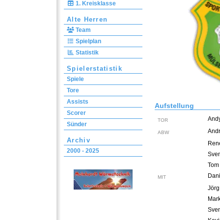
1. Kreisklasse
Alte Herren
Team
Spielplan
Statistik
Spielerstatistik
Spiele
Tore
Assists
Aufstellung
Scorer
Andy
TOR
Sünder
And
ABW
Archiv
Ren
2000 - 2025
Sven
Tom 
Dani
MIT
Jör
Mar
Sven