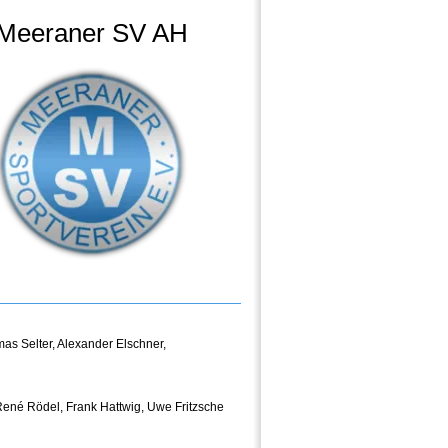
Meeraner SV AH
as Selter
,
Alexander Elschner
,
René Rödel
,
Frank Hattwig
,
Uwe Fritzsche