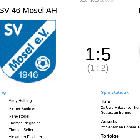
01.07.2016
18:00 Uhr
SV 46 Mosel AH
1
:
5
(1
:
2)
ung
Spielstatistik
Andy Helbing
Tore
2x Uwe Fritzsche
,
Thom
Reiner Kaufmann
Sebastian Böhme
René Rödel
Assists
Thomas Piegholdt
2x Sebastian Böhme
,
Thomas Selter
Torfolge
Alexander Elschner