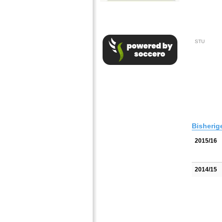
STU
Bisherig
2015/16
2014/15