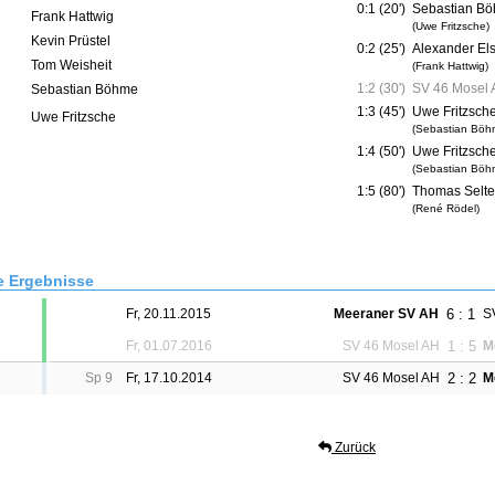
0:1 (20')
Sebastian B
Frank Hattwig
(Uwe Fritzsche)
Kevin Prüstel
0:2 (25')
Alexander El
Tom Weisheit
(Frank Hattwig)
1:2 (30')
SV 46 Mosel
Sebastian Böhme
1:3 (45')
Uwe Fritzsch
Uwe Fritzsche
(Sebastian Böh
1:4 (50')
Uwe Fritzsch
(Sebastian Böh
1:5 (80')
Thomas Selte
(René Rödel)
e Ergebnisse
6 : 1
Fr, 20.11.2015
Meeraner SV AH
S
1 : 5
Fr, 01.07.2016
SV 46 Mosel AH
M
2 : 2
Sp 9
Fr, 17.10.2014
SV 46 Mosel AH
M
Zurück