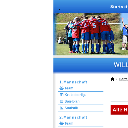
Startsei
Herre
1.Mannschaft
Team
Kreisoberliga
Spielplan
Statistik
Alte H
2.Mannschaft
Team