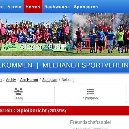
te
Verein
Herren
Nachwuchs
Sponsoren
n
Archiv
Alte Herren
Spielplan
Spieltag
Team
Spielplan
erren :
Spielbericht
(2015/16)
Freundschaftsspiel