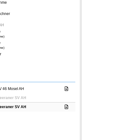
öhme
schner
 AH
e
me)
e
me)
r
V 46 Mosel AH
eeraner SV AH
eeraner SV AH