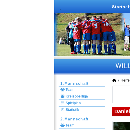
Startsei
Herre
1.Mannschaft
Team
Kreisoberliga
Spielplan
Statistik
Daniel
2.Mannschaft
Team