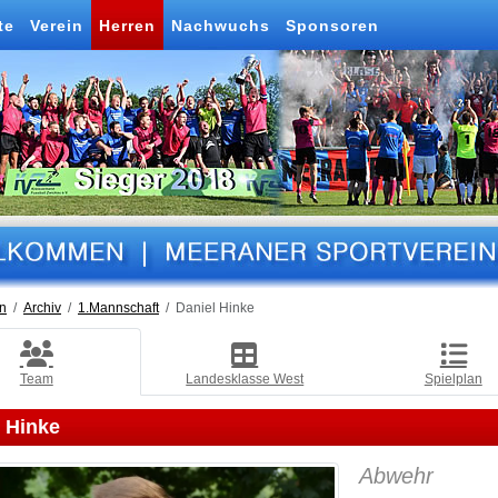
te
Verein
Herren
Nachwuchs
Sponsoren
n
Archiv
1.Mannschaft
Daniel Hinke
Team
Landesklasse West
Spielplan
 Hinke
Abwehr