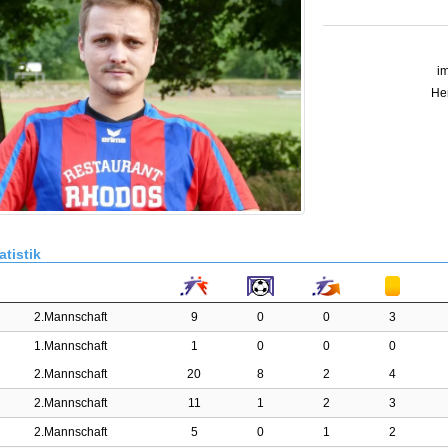
im
Her
atistik
2.Mannschaft
9
0
0
3
1.Mannschaft
1
0
0
0
2.Mannschaft
20
8
2
4
2.Mannschaft
11
1
2
3
2.Mannschaft
5
0
1
2