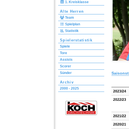
1. Kreisklasse
Alte Herren
Team
Spielplan
Statistik
Spielerstatistik
Spiele
Tore
Assists
Scorer
Saisonst
Sünder
Archiv
2000 - 2025
2023/24
2022/23
2021/22
2020/21