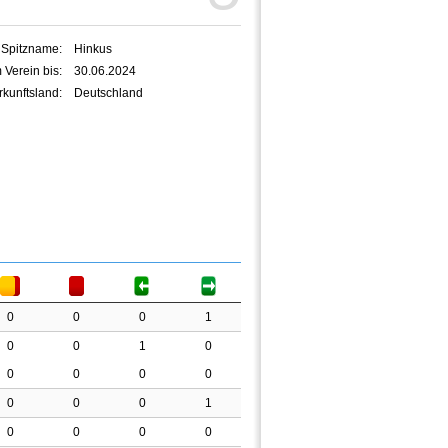
Spitzname:
Hinkus
 Verein bis:
30.06.2024
kunftsland:
Deutschland
0
0
0
1
0
0
1
0
0
0
0
0
0
0
0
1
0
0
0
0