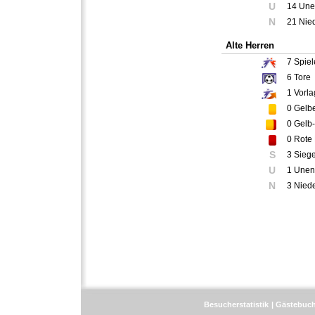
U
14 Une
N
21 Nie
Alte Herren
7
Spiel
6
Tore
1
Vorla
0
Gelbe
0
Gelb-
0
Rote 
S
3 Sieg
U
1 Unen
N
3 Nied
Besucherstatistik
Gästebuc