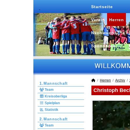
Startseite
Verein
Herren
Nachwuchs
Sponsoren
Herren
Archiv
1.Mannschaft
Christoph Bec
Team
Kreisoberliga
Spielplan
Statistik
2.Mannschaft
Team