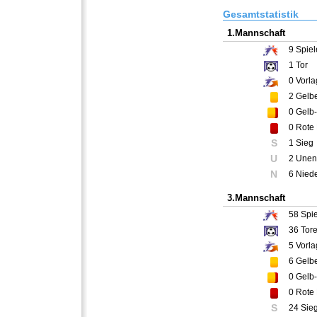
Gesamtstatistik
1.Mannschaft
9
Spiel
1
Tor
0
Vorla
2
Gelbe
0
Gelb-
0
Rote 
S
1 Sieg
U
2 Unen
N
6 Nied
3.Mannschaft
58
Spie
36
Tor
5
Vorla
6
Gelbe
0
Gelb-
0
Rote 
S
24 Sie