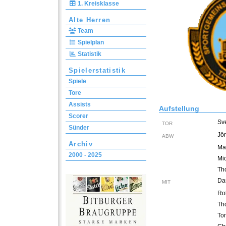
1. Kreisklasse
Alte Herren
Team
Spielplan
Statistik
Spielerstatistik
Spiele
Tore
Assists
Aufstellung
Scorer
Sv
TOR
Sünder
Jö
ABW
Archiv
Ma
2000 - 2025
Mi
Th
Da
MIT
Ro
Th
To