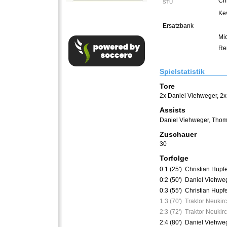
Chr
STU
Kev
Ersatzbank
Mi
Re
Spielstatistik
Tore
2x Daniel Viehweger
,
2x
Assists
Daniel Viehweger
,
Thom
Zuschauer
30
Torfolge
0:1 (25')
Christian Hupf
0:2 (50')
Daniel Viehwe
0:3 (55')
Christian Hupf
1:3 (70')
Traktor Neukir
2:3 (72')
Traktor Neukir
2:4 (80')
Daniel Viehwe