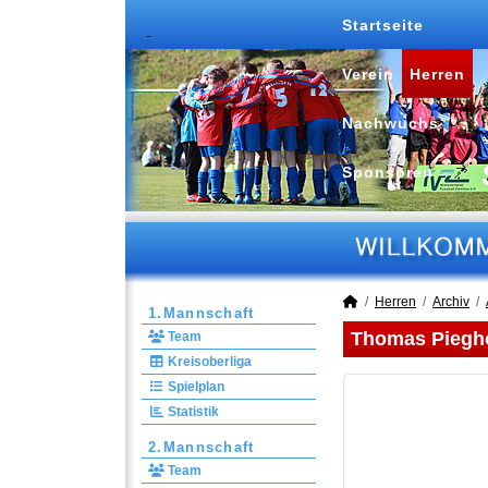
Startseite
Verein
Herren
Nachwuchs
Sponsoren
Herren
Archiv
1.Mannschaft
Thomas Piegh
Team
Kreisoberliga
Spielplan
Statistik
2.Mannschaft
Team