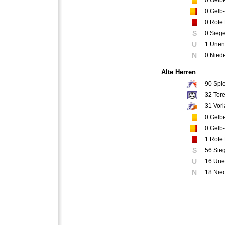
0
Gelbe
0
Gelb-
0
Rote 
S
0 Sieg
U
1 Unen
N
0 Nied
Alte Herren
90
Spie
32
Tor
31
Vorl
0
Gelbe
0
Gelb-
1
Rote 
S
56 Sie
U
16 Une
N
18 Nie