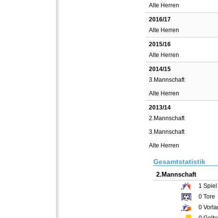
Alte Herren
2016/17
Alte Herren
2015/16
Alte Herren
2014/15
3.Mannschaft
Alte Herren
2013/14
2.Mannschaft
3.Mannschaft
Alte Herren
Gesamtstatistik
2.Mannschaft
1
Spiel
0
Tore
0
Vorla