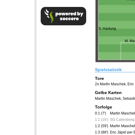
S. Hartung
M. Ma
Spielstatistik
Tore
2x Martin Maschek
,
Eric
Gelbe Karten
Martin Maschek
,
Sebasti
Torfolge
0:1 (7')
Martin Maschek
1:1 (16')
SG Callenberg 
1:2 (59')
Martin Maschek
1:3 (88')
Eric Jäpel per 