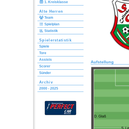
1. Kreisklasse
Alte Herren
Team
Spielplan
Statistik
Spielerstatistik
Spiele
Tore
Assists
Aufstellung
Scorer
Sünder
Archiv
2000 - 2025
D. Glaß
S. Le