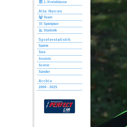
1. Kreisklasse
Alte Herren
Team
Spielplan
Statistik
Spielerstatistik
Spiele
Tore
Assists
Scorer
Sünder
Archiv
2000 - 2025