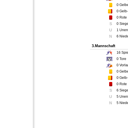
0
Gelbe
0
Gelb-
0
Rote 
S
0 Sieg
U
1 Unen
N
6 Nied
3.Mannschaft
16
Spie
0
Tore
0
Vorla
0
Gelbe
0
Gelb-
0
Rote 
S
6 Sieg
U
5 Unen
N
5 Nied