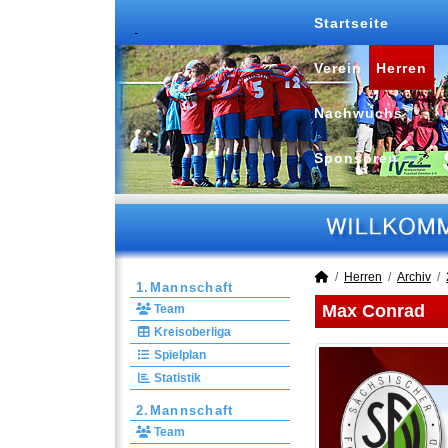
Startseite
Verein
Herren
Nachwuchs
Sponsoren
Herren
Archiv
1.Mannschaft
Max Conrad
Team
Kreisoberliga
Spielplan
Statistik
2.Mannschaft
Team