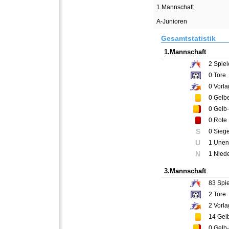
1.Mannschaft
A-Junioren
Gesamtstatistik
1.Mannschaft
2
Spiel
0
Tore
0
Vorla
0
Gelbe
0
Gelb-
0
Rote 
S
0 Sieg
U
1 Unen
N
1 Nied
3.Mannschaft
83
Spie
2
Tore
2
Vorla
14
Gelb
0
Gelb-