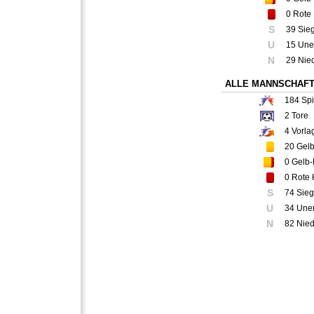
0
Rote 
S
39 Sie
U
15 Une
N
29 Nie
ALLE MANNSCHAF
184
Spi
2
Tore
4
Vorla
20
Gelb
0
Gelb-
0
Rote 
S
74 Sie
U
34 Une
N
82 Nie