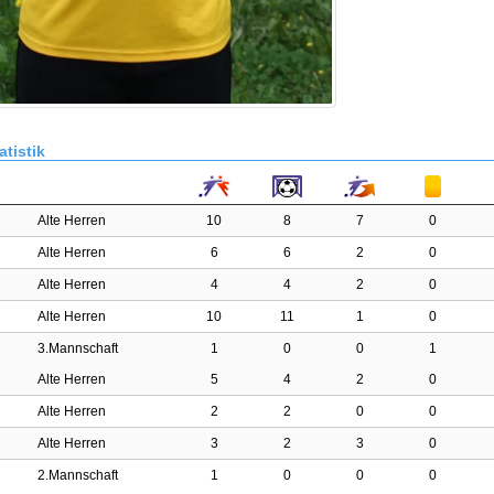
atistik
Alte Herren
10
8
7
0
Alte Herren
6
6
2
0
Alte Herren
4
4
2
0
Alte Herren
10
11
1
0
3.Mannschaft
1
0
0
1
Alte Herren
5
4
2
0
Alte Herren
2
2
0
0
Alte Herren
3
2
3
0
2.Mannschaft
1
0
0
0