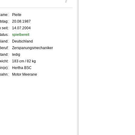
name:
Pleite
stag:
20.08.1987
 seit:
14.07.2004
tatus:
spielbereit
land:
Deutschland
Beruf:
Zerspanungsmechaniker
tand:
ledig
icht:
183 cm / 82 kg
in(e):
Hertha BSC
bahn:
Motor Meerane