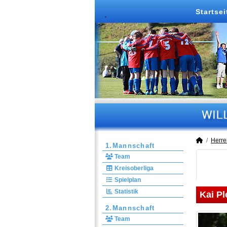
Startsei
Herre
1.Mannschaft
Team
Kreisoberliga
Spielplan
Statistik
Kai Pl
2.Mannschaft
Team