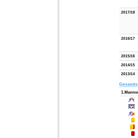
2017/18
2016/17
2015/16
2014/15
2013/14
Gesamtst
1.Mannsc