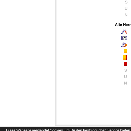
S
U
N
Alte Her
S
U
N
Diese Webseite verwendet Cookies, um Dir den bestmöglichen Service bieten 