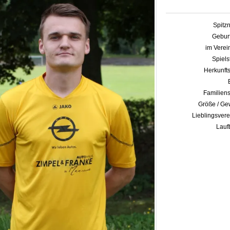
Spitz
Geburt
im Verein
Spiels
Herkunfts
Familiens
Größe / Gew
Lieblingsvere
Lauf