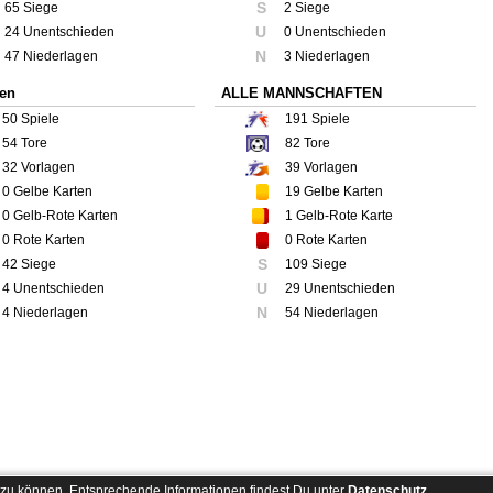
S
65 Siege
2 Siege
U
24 Unentschieden
0 Unentschieden
N
47 Niederlagen
3 Niederlagen
ren
ALLE MANNSCHAFTEN
50
Spiele
191
Spiele
54
Tore
82
Tore
32
Vorlagen
39
Vorlagen
0
Gelbe Karten
19
Gelbe Karten
0
Gelb-Rote Karten
1
Gelb-Rote Karte
0
Rote Karten
0
Rote Karten
S
42 Siege
109 Siege
U
4 Unentschieden
29 Unentschieden
N
4 Niederlagen
54 Niederlagen
zu können. Entsprechende Informationen findest Du unter
Datenschutz
.