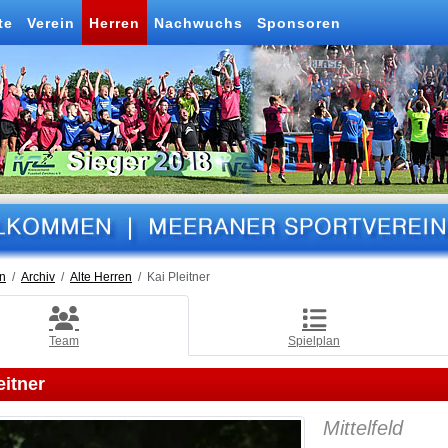
te
Verein
Herren
Nachwuchs
Sponsoren
n
Archiv
Alte Herren
Kai Pleitner
Team
Spielplan
eitner
Mittelfeld