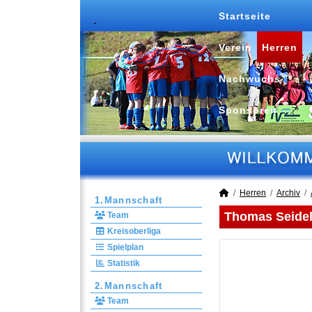
Startseite
Verein
Herren
Nachwuchs
Sponsoren
Herren
Archiv
1.Mannschaft
Thomas Seide
Team
Kreisoberliga
Spielplan
Statistik
2.Mannschaft
Team