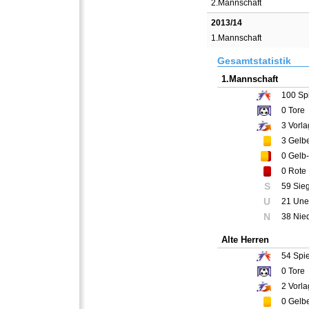
2.Mannschaft
2013/14
1.Mannschaft
Gesamtstatistik
1.Mannschaft
100
Spi
0
Tore
3
Vorla
3
Gelbe
0
Gelb-
0
Rote 
S
59 Sie
U
21 Une
N
38 Nie
Alte Herren
54
Spie
0
Tore
2
Vorla
0
Gelbe