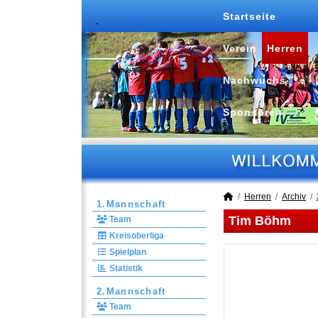
Startseite
Verein
Herren
Nachwuchs
Sponsoren
Herren
Archiv
1.Mannschaft
Tim Böhm
Team
Kreisoberliga
Spielplan
Statistik
2.Mannschaft
Team