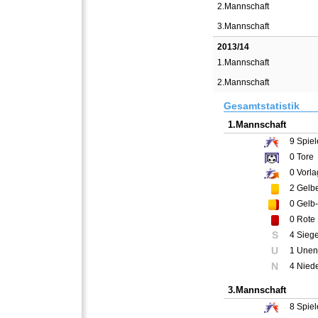
2.Mannschaft
3.Mannschaft
2013/14
1.Mannschaft
2.Mannschaft
Gesamtstatistik
1.Mannschaft
9
Spiel
0
Tore
0
Vorla
2
Gelbe
0
Gelb-
0
Rote 
S
4 Sieg
U
1 Unen
N
4 Nied
3.Mannschaft
8
Spiel