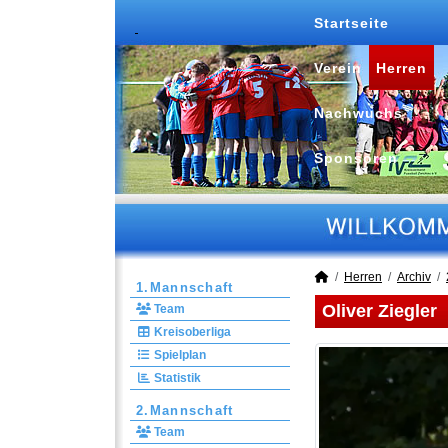
Startseite
Verein
Herren
Nachwuchs
Sponsoren
Herren
Archiv
1.Mannschaft
Oliver Ziegler
Team
Kreisoberliga
Spielplan
Statistik
2.Mannschaft
Team