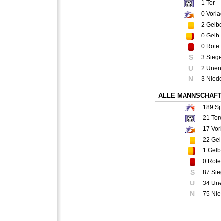
1
Tor
0
Vorla
2
Gelbe
0
Gelb-
0
Rote 
S
3 Sieg
U
2 Unen
N
3 Nied
ALLE MANNSCHAF
189
Sp
21
Tor
17
Vor
22
Gel
1
Gelb
0
Rote
S
87 Sie
U
34 Un
N
75 Nie