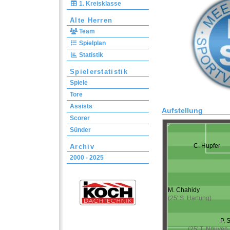
1. Kreisklasse
Alte Herren
Team
Spielplan
Statistik
Spielerstatistik
Spiele
Tore
Assists
Aufstellung
Scorer
Sünder
C. Hupfer
Archiv
2000 - 2025
M. Chahidy
(25' S. Hartung)
P. 
(25' T. Nguyen