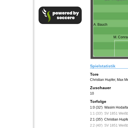
A. Bauch
M. Conra
Spielstatistik
Tore
Christian Hupfer
,
Max M
Zuschauer
10
Torfolge
1:0 (32')
Wasim Hodaifa
1:1 (33')
SV 1851 Weißb
2:1 (35')
Christian Hupf
2:2 (40')
SV 1851 Weißb