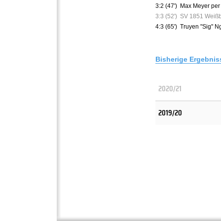
3:2 (47')
Max Meyer per 
3:3 (52')
SV 1851 Weiß
4:3 (65')
Truyen "Sig" 
Bisherige Ergebnis
2020/21
2019/20