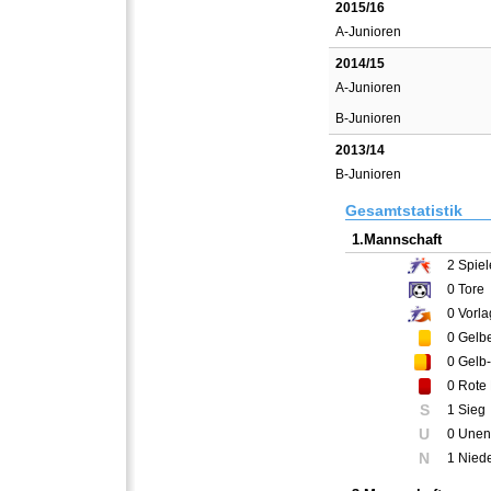
2015/16
A-Junioren
2014/15
A-Junioren
B-Junioren
2013/14
B-Junioren
Gesamtstatistik
1.Mannschaft
2
Spiel
0
Tore
0
Vorla
0
Gelbe
0
Gelb-
0
Rote 
S
1 Sieg
U
0 Unen
N
1 Nied