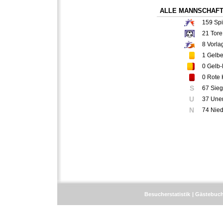
ALLE MANNSCHAF
159
Spi
21
Tore
8
Vorla
1
Gelbe
0
Gelb-
0
Rote 
S
67 Sie
U
37 Une
N
74 Nie
Besucherstatistik
Gästebuc