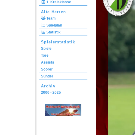
1. Kreisklasse
Alte Herren
Team
Spielplan
Statistik
Spielerstatistik
Spiele
Tore
Assists
Scorer
Sünder
Archiv
2000 - 2025