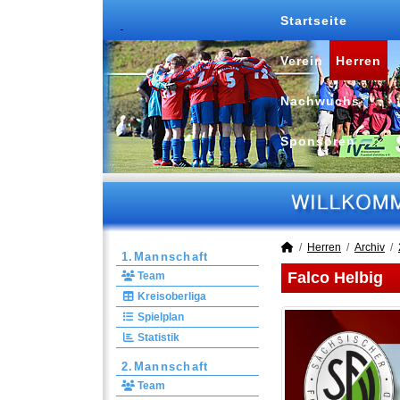
Startseite
Verein
Herren
Nachwuchs
Sponsoren
Herren
Archiv
1.Mannschaft
Falco Helbig
Team
Kreisoberliga
Spielplan
Statistik
2.Mannschaft
Team