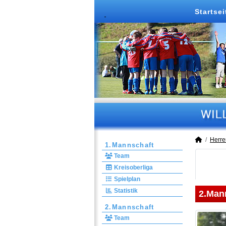
Startsei
Herre
1.Mannschaft
Team
Kreisoberliga
Spielplan
Statistik
2.Man
2.Mannschaft
Team