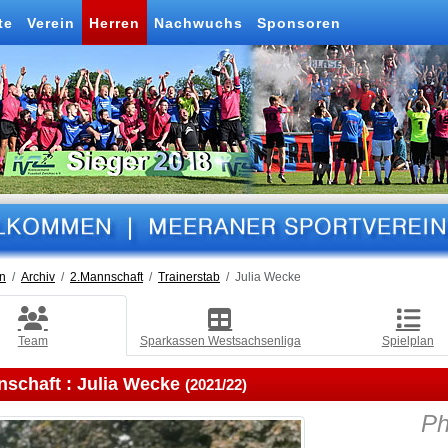
te
Verein
Herren
Nachwuchs
Sponsoren
n
Archiv
2.Mannschaft
Trainerstab
Julia Wecke
Team
Sparkassen Westsachsenliga
Spielplan
nschaft :
Julia Wecke
(2021/22)
Ph