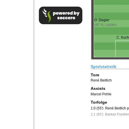
O. Ziegler
(40' N. Latzke)
C. Kuc
Spielstatistik
Tore
René Beitlich
Assists
Marcel Pohle
Torfolge
1:0 (55')
René Beitlich 
1:1 (65')
Barkas Franken