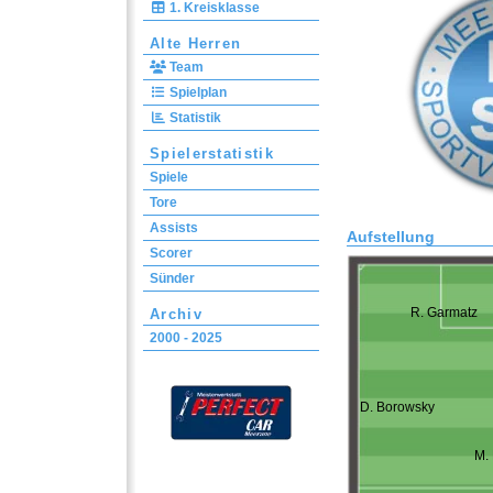
1. Kreisklasse
Alte Herren
Team
Spielplan
Statistik
Spielerstatistik
Spiele
Tore
Assists
Aufstellung
Scorer
Sünder
R. Garmatz
Archiv
2000 - 2025
D. Borowsky
M.