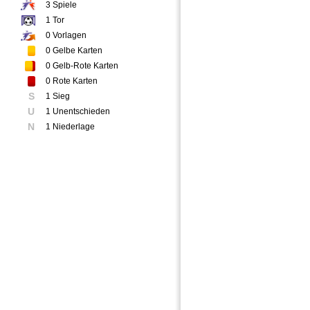
3
Spiele
1
Tor
0
Vorlagen
0
Gelbe Karten
0
Gelb-Rote Karten
0
Rote Karten
S
1 Sieg
U
1 Unentschieden
N
1 Niederlage