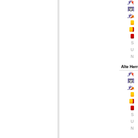
S
U
N
Alte Her
S
U
N