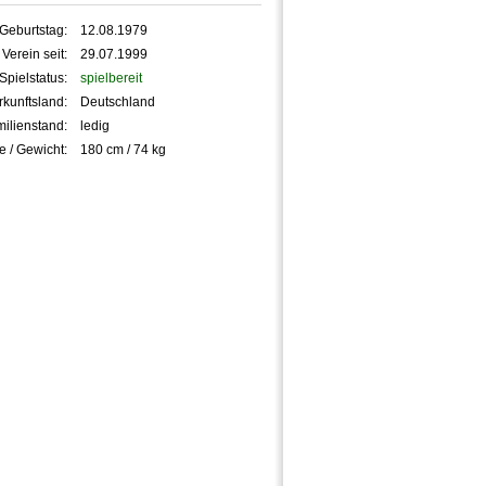
Geburtstag:
12.08.1979
 Verein seit:
29.07.1999
Spielstatus:
spielbereit
kunftsland:
Deutschland
ilienstand:
ledig
e / Gewicht:
180 cm / 74 kg