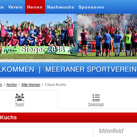
te
Verein
Herren
Nachwuchs
Sponsoren
n
Archiv
Alte Herren
Claus Kuchs
Team
Spielplan
 Kuchs
Mittelfeld