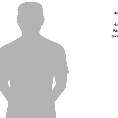
im
Her
Fam
Größ