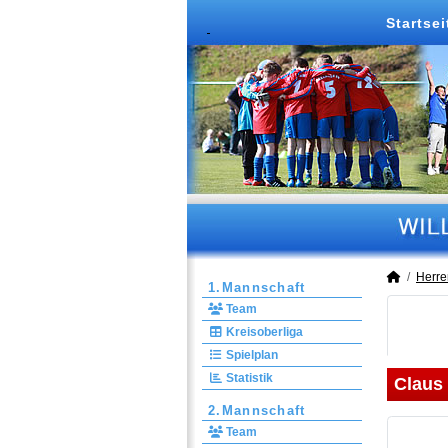
Startsei
Herre
1.Mannschaft
Team
Kreisoberliga
Spielplan
Statistik
Claus
2.Mannschaft
Team