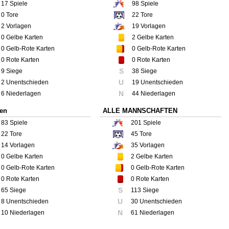
17
Spiele
98
Spiele
0
Tore
22
Tore
2
Vorlagen
19
Vorlagen
0
Gelbe Karten
2
Gelbe Karten
0
Gelb-Rote Karten
0
Gelb-Rote Karten
0
Rote Karten
0
Rote Karten
S
9 Siege
38 Siege
U
2 Unentschieden
19 Unentschieden
N
6 Niederlagen
44 Niederlagen
ren
ALLE MANNSCHAFTEN
83
Spiele
201
Spiele
22
Tore
45
Tore
14
Vorlagen
35
Vorlagen
0
Gelbe Karten
2
Gelbe Karten
0
Gelb-Rote Karten
0
Gelb-Rote Karten
0
Rote Karten
0
Rote Karten
S
65 Siege
113 Siege
U
8 Unentschieden
30 Unentschieden
N
10 Niederlagen
61 Niederlagen