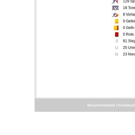
129
Spi
18
Tor
8
Vorla
0
Gelbe
0
Gelb-
0
Rote 
S
81 Sie
U
25 Une
N
23 Nie
Besucherstatistik
Gästebuc