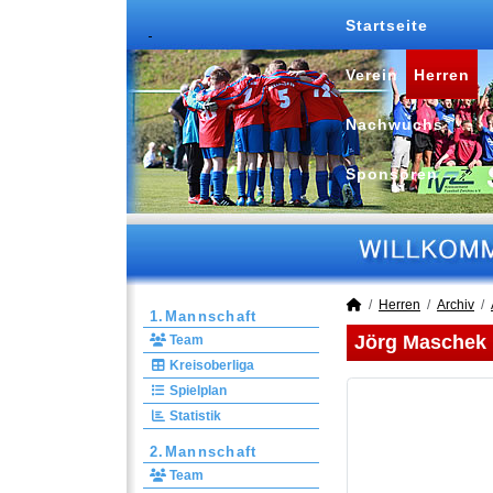
Startseite
Verein
Herren
Nachwuchs
Sponsoren
Herren
Archiv
1.Mannschaft
Jörg Maschek
Team
Kreisoberliga
Spielplan
Statistik
2.Mannschaft
Team