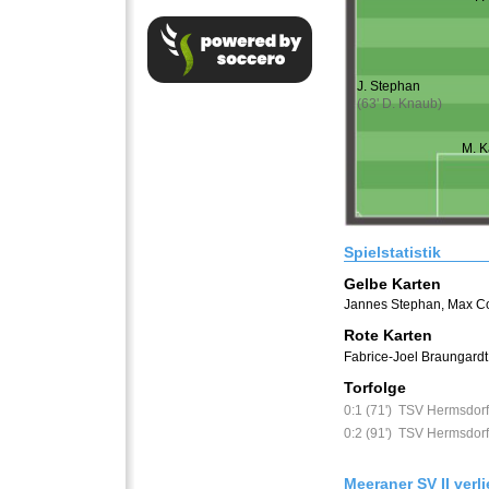
J. Stephan
(63' D. Knaub)
M. K
Spielstatistik
Gelbe Karten
Jannes Stephan
,
Max C
Rote Karten
Fabrice-Joel Braungardt 
Torfolge
0:1 (71')
TSV Hermsdorf
0:2 (91')
TSV Hermsdorf
Meeraner SV II verli