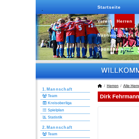
Startseite
Verein
Herren
Nachwuchs
Sponsoren
Herren
Alte Herr
1.Mannschaft
Dirk Fehrman
Team
Kreisoberliga
Spielplan
Statistik
2.Mannschaft
Team