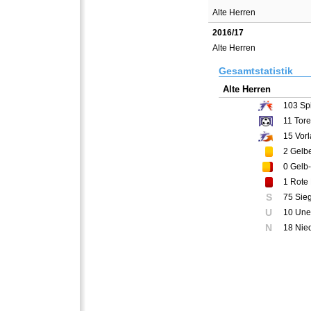
Alte Herren
2016/17
Alte Herren
Gesamtstatistik
Alte Herren
103
Spi
11
Tore
15
Vorl
2
Gelbe
0
Gelb-
1
Rote 
S
75 Sie
U
10 Une
N
18 Nie