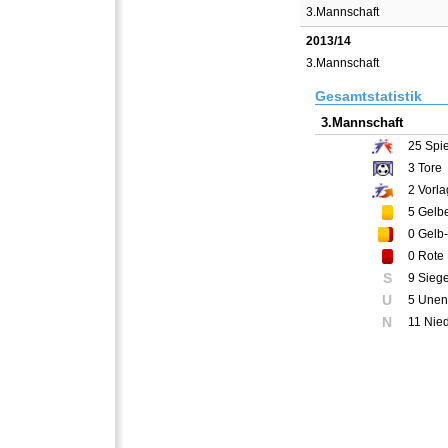
3.Mannschaft
2013/14
3.Mannschaft
Gesamtstatistik
3.Mannschaft
25
Spie
3
Tore
2
Vorla
5
Gelbe
0
Gelb-
0
Rote 
S
9 Sieg
U
5 Unen
N
11 Nie