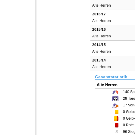
Alte Herren
2016/17
Alte Herren
2015/16
Alte Herren
2014/15
Alte Herren
2013/14
Alte Herren
Gesamtstatistik
Alte Herren
140
Spi
29
Tor
17
Vorl
0
Gelbe
0
Gelb-
0
Rote 
S
96 Sie