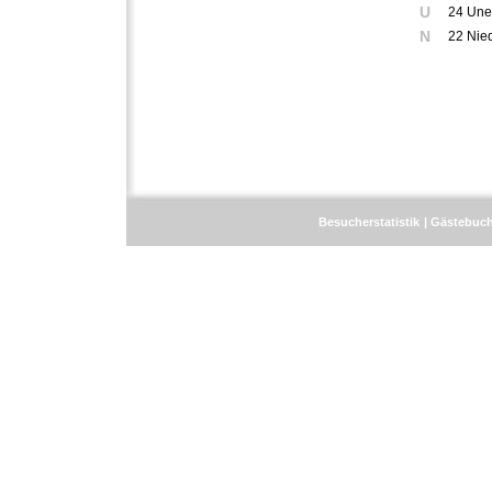
U
24 Une
N
22 Nie
Besucherstatistik
Gästebuc