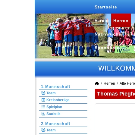
Startseite
Verein
Herren
Nachwuchs
Sponsoren
Herren
Alte Herr
1.Mannschaft
Thomas Piegh
Team
Kreisoberliga
Spielplan
Statistik
2.Mannschaft
Team