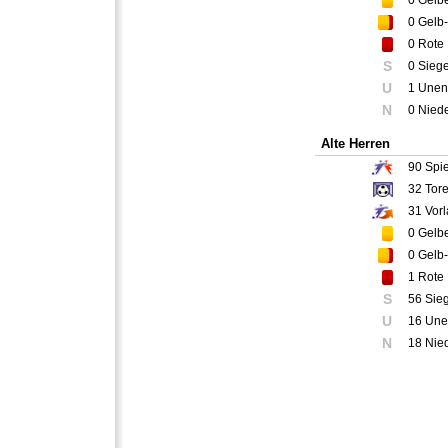
0
Gelbe
0
Gelb-
0
Rote 
S
0 Sieg
U
1 Unen
N
0 Nied
Alte Herren
90
Spie
32
Tor
31
Vorl
0
Gelbe
0
Gelb-
1
Rote 
S
56 Sie
U
16 Une
N
18 Nie