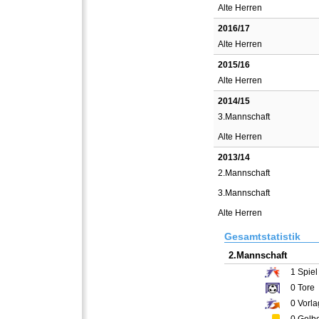
Alte Herren
2016/17
Alte Herren
2015/16
Alte Herren
2014/15
3.Mannschaft
Alte Herren
2013/14
2.Mannschaft
3.Mannschaft
Alte Herren
Gesamtstatistik
2.Mannschaft
1
Spiel
0
Tore
0
Vorla