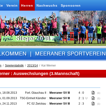
te
Verein
Herren
Nachwuchs
Sponsoren
n
Spielerstatistik
2013/14
Kai Werner
erner : Auswechslungen (3.Mannschaft)
o, 18.08.2013
Fort. Glauchau II
:
Meeraner SV III
4 : 0
(1)
o, 01.09.2013
TSG Einheit Kändler
:
Meeraner SV III
2 : 1
U
(1)
o, 24.11.2013
FC 02 Zwickau
:
Meeraner SV III
2 : 3
(1)