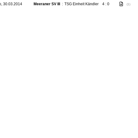
o, 30.03.2014
Meeraner SV III
:
TSG Einheit Kändler
4 : 0
(1)