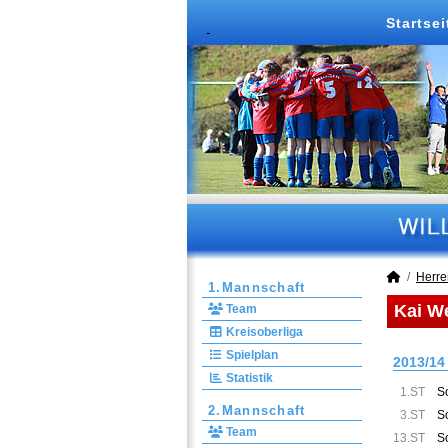
Startsei
Herre
1.Mannschaft
Kai W
Team
Kreisoberliga
Spielplan
2013/14
Statistik
1.ST
S
2.Mannschaft
3.ST
S
Team
13.ST
S